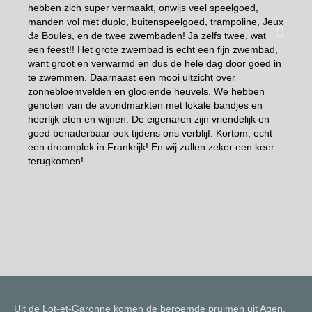
hebben zich super vermaakt, onwijs veel speelgoed,
nieuw
manden vol met duplo, buitenspeelgoed, trampoline, Jeux
hebben
de Boules, en de twee zwembaden! Ja zelfs twee, wat
dat de
een feest!! Het grote zwembad is echt een fijn zwembad,
hier e
want groot en verwarmd en dus de hele dag door goed in
als ee
te zwemmen. Daarnaast een mooi uitzicht over
goede 
zonnebloemvelden en glooiende heuvels. We hebben
helem
genoten van de avondmarkten met lokale bandjes en
brand
heerlijk eten en wijnen. De eigenaren zijn vriendelijk en
Bonag
goed benaderbaar ook tijdens ons verblijf. Kortom, echt
ochten
een droomplek in Frankrijk! En wij zullen zeker een keer
smaak
terugkomen!
minde
gezel
verpla
ritsel
een ui
Uit de Lot-et-Garonne komen de beroemde pruimen uit Agen.