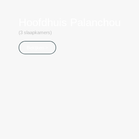
Hoofdhuis Palanchou
(3 slaapkamers)
Bekijken >