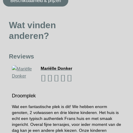
Beschikbaarheid & prijzen
Wat vinden
anderen?
Reviews
Mariëlle Donker





Droomplek
Fanta
Wat een fantastische plek is dit! We hebben enorm
Wij (4
genoten, 2 volwassen en drie kleine kinderen. Het huis is
midden
echt een typisch authentiek Frans huis en met smaak
echt 
ingericht. Overal fijne terrasjes, voor ieder moment van de
jonge
dag kan je een andere plek kiezen. Onze kinderen
dat er