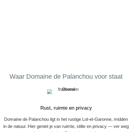
Een rustig en authentiek vakantiehuis in de Lot-et-
Garonne, ideaal voor families en samen reizen.
Bekijk beschikbaarheid & prijzen
Waar Domaine de Palanchou voor staat
Rust, ruimte en privacy
Domaine de Palanchou ligt in het rustige Lot-et-Garonne, midden
in de natuur. Hier geniet je van ruimte, stilte en privacy — ver weg